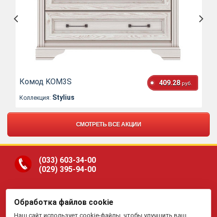
Комод KOM3S
409.28
руб.
Stylius
Коллекция:
СМОТРЕТЬ ВСЕ АКЦИИ
(033)
603-34-00
(029)
395-94-00
Обработка файлов cookie
ООО «Гранд Парк», юр.адрес: 220005, Минск, ул.
Наш сайт использует cookie-файлы, чтобы улучшить ваш
Платонова, 22-204. В торговом реестре с 19 января 2015 г.