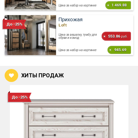
1 469.88
Цена за набор на картинке
Прихожая
До -25%
Loft
Цена за вешалку, тумбу для
553.86
руб.
обуви и комод
945.69
Цена за набор на картинке
ХИТЫ ПРОДАЖ
До -25%