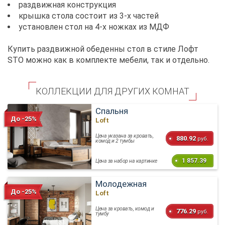
раздвижная конструкция
крышка стола состоит из 3-х частей
установлен стол на 4-х ножках из МДФ
Купить раздвижной обеденны стол в стиле Лофт
STO можно как в комплекте мебели, так и отдельно.
КОЛЛЕКЦИИ ДЛЯ ДРУГИХ КОМНАТ
Спальня
До -25%
Loft
Цена указана за кровать,
880.92
руб.
комод и 2 тумбы
1 857.39
Цена за набор на картинке
Молодежная
До -25%
Loft
Цена за кровать, комод и
776.29
руб.
тумбу